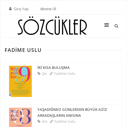
Giriş Yap
Abone Ol
FADIME USLU
SON SAYI
TÜM SAYILAR
İKİ KISA BULUŞMA
Şiir
Fadime Uslu
KATEGORILER
YAZARLAR
ABONE OL
YAŞADIĞIMIZ GÜNLERDEN BÜYÜK AZİZ
KITAPLAR
ARKADAŞLARIN ANISINA
İLETIŞIM
Anı
Fadime Uslu