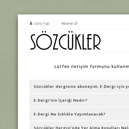
Giriş Yap
Abone Ol
Lütfen iletişim formunu kullan
Sözcükler dergisine aboneyim. E-Dergi için
E-Dergi'nin İçeriği Nedir?
E-Dergi Ne Sıklıkla Yayımlanacak?
Sözcükler Dergisi’nde Yer Alma Koşulları Nel