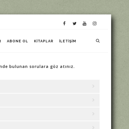
R
ABONE OL
KITAPLAR
İLETIŞIM
de bulunan sorulara göz atınız.