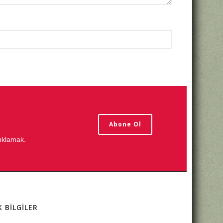
Abone Ol
tıklamak.
K BİLGİLER