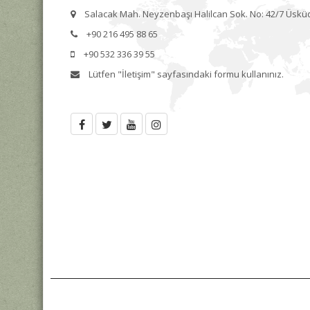
Salacak Mah. Neyzenbaşı Halilcan Sok. No: 42/7 Üskü
+90 216 495 88 65
+90 532 336 39 55
Lütfen
"İletişim"
sayfasındaki formu kullanınız.