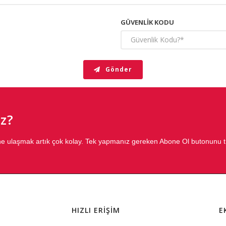
GÜVENLIK KODU
Gönder
z?
ğine ulaşmak artık çok kolay. Tek yapmanız gereken Abone Ol butonunu 
HIZLI ERİŞİM
E