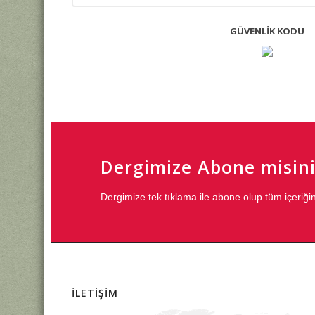
GÜVENLIK KODU
Dergimize Abone misini
Dergimize tek tıklama ile abone olup tüm içeri
İLETİŞİM