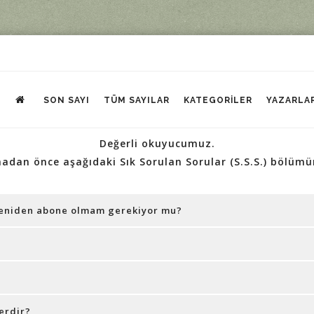
SON SAYI
TÜM SAYILAR
KATEGORILER
YAZARLA
Değerli okuyucumuz.
madan önce aşağıdaki
Sık Sorulan Sorular (S.S.S.)
bölümün
 yeniden abone olmam gerekiyor mu?
erdir?