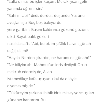
"Lafla olmaz bu işler koçum. Meraklıysan gelir
yanımda öğrenirsin.”
"Sahi mi abi,” dedi, durdu… düşündü. Yüzünü
avuçlamıştı. Boş boş bakıyordu
yere garibim. Başını kaldırınca gözünü gözüme
dikti. Bayat balık gözleri
nasıl da saftı. "Abi, bu bizim şifâlık haram günah
değil, de mi?
"Hayda! Nerden çıkardın, ne haramı ne günahı?”
"Ne biliyim abi. Mahmut’un İdris dediydi. Orucu
mekruh edermiş de, Allah
istemedikçe kafa uçuşunu kul da ol öyle,
diyemezmiş de.”
"Tüküreyim çarkına. İbibik İdris mi sayıyormuş lan
günahın kantarını. Bu