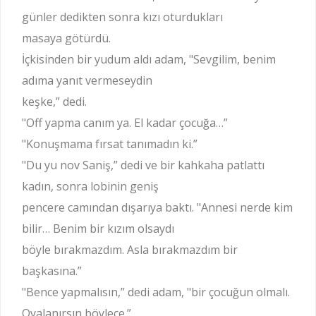
günler dedikten sonra kızı oturdukları
masaya götürdü.
İçkisinden bir yudum aldı adam, "Sevgilim, benim
adıma yanıt vermeseydin
keşke,” dedi.
"Off yapma canım ya. El kadar çocuğa…”
"Konuşmama fırsat tanımadın ki.”
"Du yu nov Saniş,” dedi ve bir kahkaha patlattı
kadın, sonra lobinin geniş
pencere camından dışarıya baktı. "Annesi nerde kim
bilir… Benim bir kızım olsaydı
böyle bırakmazdım. Asla bırakmazdım bir
başkasına.”
"Bence yapmalısın,” dedi adam, "bir çocuğun olmalı.
Oyalanırsın böylece.”