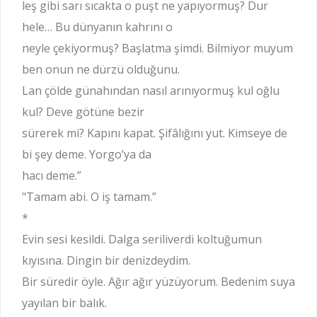
leş gibi sarı sıcakta o puşt ne yapıyormuş? Dur
hele… Bu dünyanın kahrını o
neyle çekiyormuş? Başlatma şimdi. Bilmiyor muyum
ben onun ne dürzü olduğunu.
Lan çölde günahından nasıl arınıyormuş kul oğlu
kul? Deve götüne bezir
sürerek mi? Kapını kapat. Şifâlığını yut. Kimseye de
bi şey deme. Yorgo’ya da
hacı deme.”
"Tamam abi. O iş tamam.”
*
Evin sesi kesildi. Dalga seriliverdi koltuğumun
kıyısına. Dingin bir denizdeydim.
Bir süredir öyle. Ağır ağır yüzüyorum. Bedenim suya
yayılan bir balık.