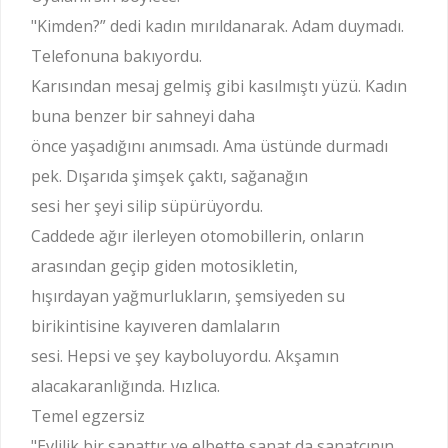
"Kimden?” dedi kadın mırıldanarak. Adam duymadı.
Telefonuna bakıyordu.
Karısından mesaj gelmiş gibi kasılmıştı yüzü. Kadın
buna benzer bir sahneyi daha
önce yaşadığını anımsadı. Ama üstünde durmadı
pek. Dışarıda şimşek çaktı, sağanağın
sesi her şeyi silip süpürüyordu.
Caddede ağır ilerleyen otomobillerin, onların
arasından geçip giden motosikletin,
hışırdayan yağmurlukların, şemsiyeden su
birikintisine kayıveren damlaların
sesi. Hepsi ve şey kayboluyordu. Akşamın
alacakaranlığında. Hızlıca.
Temel egzersiz
"Evlilik bir sanattır ve elbette sanat da sanatçının