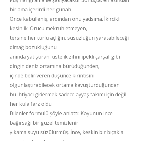
kuş hangi ama ile şakıyacaktı? Sonuçta, en azından
bir ama içerirdi her günah.
Önce kabulleniş, ardından onu yadsıma. İkircikli
kesinlik. Orucu mekruh etmeyen,
tersine her türlü açlığın, susuzluğun yaratabileceği
dimağ bozukluğunu
anında yatıştıran, üstelik zihni ipekli çarşaf gibi
dingin deniz ortamına bürüdüğünden,
içinde beliriveren düşünce kırıntısını
olgunlaştırabilecek ortama kavuşturduğundan
bu ihtiyacı gidermek sadece ayyaş takımı için değil
her kula farz oldu.
Bilenler formülü şöyle anlattı: Koyunun ince
bağırsağı bir güzel temizlenir,
yıkama suyu süzülürmüş. İnce, keskin bir bıçakla