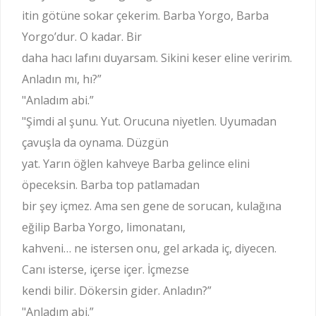
itin götüne sokar çekerim. Barba Yorgo, Barba
Yorgo’dur. O kadar. Bir
daha hacı lafını duyarsam. Sikini keser eline veririm.
Anladın mı, hı?”
"Anladım abi.”
"Şimdi al şunu. Yut. Orucuna niyetlen. Uyumadan
çavuşla da oynama. Düzgün
yat. Yarın öğlen kahveye Barba gelince elini
öpeceksin. Barba top patlamadan
bir şey içmez. Ama sen gene de sorucan, kulağına
eğilip Barba Yorgo, limonatanı,
kahveni… ne istersen onu, gel arkada iç, diyecen.
Canı isterse, içerse içer. İçmezse
kendi bilir. Dökersin gider. Anladın?”
"Anladım abi.”