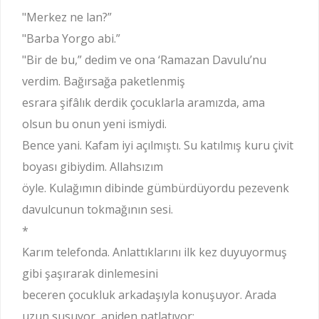
"Merkez ne lan?”
"Barba Yorgo abi.”
"Bir de bu,” dedim ve ona ‘Ramazan Davulu’nu
verdim. Bağırsağa paketlenmiş
esrara şifâlık derdik çocuklarla aramızda, ama
olsun bu onun yeni ismiydi.
Bence yani. Kafam iyi açılmıştı. Su katılmış kuru çivit
boyası gibiydim. Allahsızım
öyle. Kulağımın dibinde gümbürdüyordu pezevenk
davulcunun tokmağının sesi.
*
Karım telefonda. Anlattıklarını ilk kez duyuyormuş
gibi şaşırarak dinlemesini
beceren çocukluk arkadaşıyla konuşuyor. Arada
uzun susuyor, aniden patlatıyor;