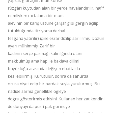
yaprak gibi açılır, mümkünse
rüzgârı kuytudan alan bir yerde havalandırılır, hafif
nemliyken (ortalama bir mum
alevinin bir karış üstüne çarşaf gibi gergin açılıp
tutulduğunda titriyorsa derhal
tezgâha yatırılır) içine esrar dizilip sarılırmış. Dozun
ayarı mühimmiş. Zarif bir
kadının serçe parmağı kalınlığında olanı
makbulmüş ama hap ile baklava dilimi
büyüklüğü arasında değişen ebatta da
kesilebilirmiş. Kurutulur, sonra da sahurda
oruca niyet edip bir bardak suyla yutulurmuş. Bu
nadide sarma genellikle öğleye
doğru gösterirmiş etkisini. Kullanan her zat kendini
de dünyayı da pür-i pak görmeye