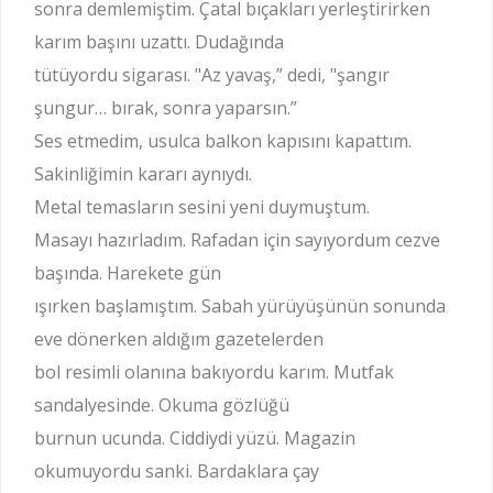
sonra demlemiştim. Çatal bıçakları yerleştirirken
karım başını uzattı. Dudağında
tütüyordu sigarası. "Az yavaş,” dedi, "şangır
şungur… bırak, sonra yaparsın.”
Ses etmedim, usulca balkon kapısını kapattım.
Sakinliğimin kararı aynıydı.
Metal temasların sesini yeni duymuştum.
Masayı hazırladım. Rafadan için sayıyordum cezve
başında. Harekete gün
ışırken başlamıştım. Sabah yürüyüşünün sonunda
eve dönerken aldığım gazetelerden
bol resimli olanına bakıyordu karım. Mutfak
sandalyesinde. Okuma gözlüğü
burnun ucunda. Ciddiydi yüzü. Magazin
okumuyordu sanki. Bardaklara çay