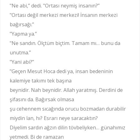
"Ne abi,” dedi. "Ortası neymiş insanın?”
"Ortası değil merkezi merkezi! İnsanın merkezi
bağırsağı.”
"Yapma ya.”
"Ne sandın. Ölçtüm biçtim. Tamam mı… bunu da
unutma.”
"Yani abi?”
"Geçen Mesut Hoca dedi ya, insan bedeninin
kalemiye takımı tek başına
beynidir. Nah beynidir. Allah yaratmış. Derdini de
şifasını da. Bağırsak olmasa
şu cehennem sıcağında orucu bozmadan durabilir
miydin lan, hı? Esrarı neye saracaktın?
Diyelim sardın ağzın dilin tövbeliyken… günahımız
yetmedi. Bi de ramazan