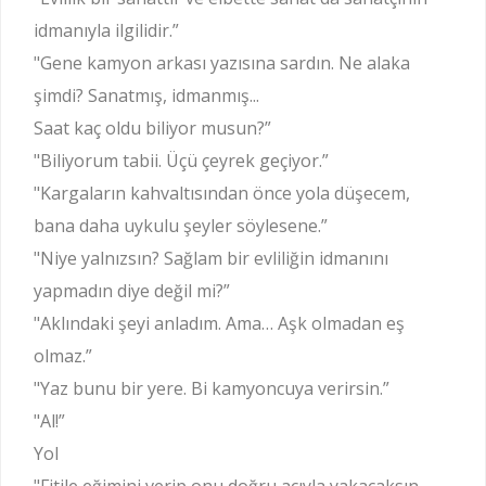
idmanıyla ilgilidir.”
"Gene kamyon arkası yazısına sardın. Ne alaka
şimdi? Sanatmış, idmanmış...
Saat kaç oldu biliyor musun?”
"Biliyorum tabii. Üçü çeyrek geçiyor.”
"Kargaların kahvaltısından önce yola düşecem,
bana daha uykulu şeyler söylesene.”
"Niye yalnızsın? Sağlam bir evliliğin idmanını
yapmadın diye değil mi?”
"Aklındaki şeyi anladım. Ama… Aşk olmadan eş
olmaz.”
"Yaz bunu bir yere. Bi kamyoncuya verirsin.”
"Al!”
Yol