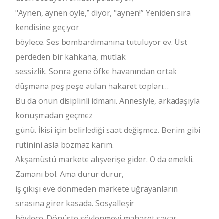
"Aynen, aynen öyle,” diyor, "aynen!” Yeniden sıra
kendisine geçiyor
böylece. Ses bombardımanına tutuluyor ev. Üst
perdeden bir kahkaha, mutlak
sessizlik. Sonra gene öfke havanından ortak
düşmana peş peşe atılan hakaret topları…
Bu da onun disiplinli idmanı. Annesiyle, arkadaşıyla
konuşmadan geçmez
günü. İkisi için belirlediği saat değişmez. Benim gibi
rutinini asla bozmaz karım.
Akşamüstü markete alışverişe gider. O da emekli.
Zamanı bol. Ama durur durur,
iş çıkışı eve dönmeden markete uğrayanların
sırasına girer kasada. Sosyalleşir
böylece. Dönüşte söylenmeyi maharet sayar.