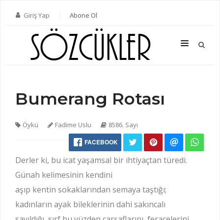
Giriş Yap
Abone Ol
Bumerang Rotası
SON SAYI
TÜM SAYILAR
Öykü
Fadime Uslu
8586. Sayı
KATEGORILER
FACEBOOK
YAZARLAR
Derler ki, bu icat yaşamsal bir ihtiyaçtan türedi.
ABONE OL
Günah kelimesinin kendini
aşıp kentin sokaklarından semaya taştığı;
KITAPLAR
kadınların ayak bileklerinin dahi sakıncalı
İLETIŞIM
sayıldığı, sırf bu yüzden çarşaflarını, feracelerini