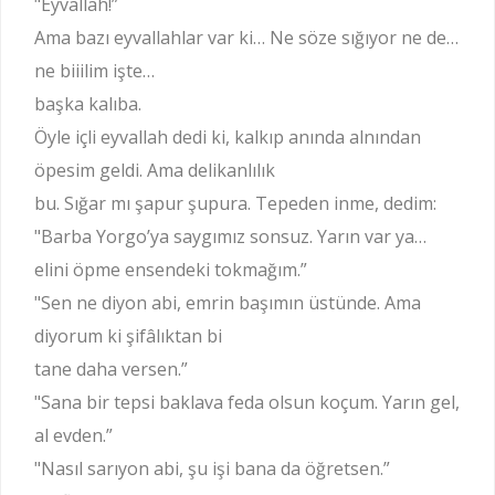
"Eyvallah!”
Ama bazı eyvallahlar var ki… Ne söze sığıyor ne de…
ne biiilim işte…
başka kalıba.
Öyle içli eyvallah dedi ki, kalkıp anında alnından
öpesim geldi. Ama delikanlılık
bu. Sığar mı şapur şupura. Tepeden inme, dedim:
"Barba Yorgo’ya saygımız sonsuz. Yarın var ya…
elini öpme ensendeki tokmağım.”
"Sen ne diyon abi, emrin başımın üstünde. Ama
diyorum ki şifâlıktan bi
tane daha versen.”
"Sana bir tepsi baklava feda olsun koçum. Yarın gel,
al evden.”
"Nasıl sarıyon abi, şu işi bana da öğretsen.”