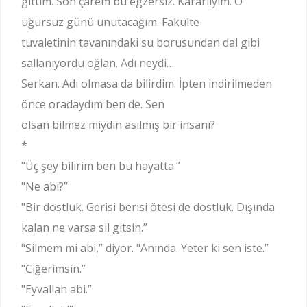
gittim. Son çarem bu egzersiz. Kararlıyım. O
uğursuz günü unutacağım. Fakülte
tuvaletinin tavanındaki su borusundan dal gibi
sallanıyordu oğlan. Adı neydi…
Serkan. Adı olmasa da bilirdim. İpten indirilmeden
önce oradaydım ben de. Sen
olsan bilmez miydin asılmış bir insanı?
*
"Üç şey bilirim ben bu hayatta.”
"Ne abi?”
"Bir dostluk. Gerisi berisi ötesi de dostluk. Dışında
kalan ne varsa sil gitsin.”
"Silmem mi abi,” diyor. "Anında. Yeter ki sen iste.”
"Ciğerimsin.”
"Eyvallah abi.”