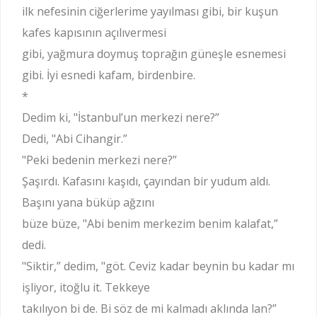
ilk nefesinin ciğerlerime yayılması gibi, bir kuşun
kafes kapısının açılıvermesi
gibi, yağmura doymuş toprağın güneşle esnemesi
gibi. İyi esnedi kafam, birdenbire.
*
Dedim ki, "İstanbul’un merkezi nere?”
Dedi, "Abi Cihangir.”
"Peki bedenin merkezi nere?”
Şaşırdı. Kafasını kaşıdı, çayından bir yudum aldı.
Başını yana büküp ağzını
büze büze, "Abi benim merkezim benim kalafat,”
dedi.
"Siktir,” dedim, "göt. Ceviz kadar beynin bu kadar mı
işliyor, itoğlu it. Tekkeye
takılıyon bi de. Bi söz de mi kalmadı aklında lan?”