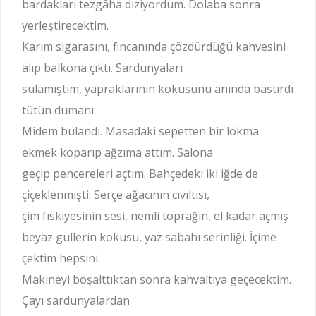
bardakları tezgâha diziyordum. Dolaba sonra
yerleştirecektim.
Karım sigarasını, fincanında çözdürdüğü kahvesini
alıp balkona çıktı. Sardunyaları
sulamıştım, yapraklarının kokusunu anında bastırdı
tütün dumanı.
Midem bulandı. Masadaki sepetten bir lokma
ekmek koparıp ağzıma attım. Salona
geçip pencereleri açtım. Bahçedeki iki iğde de
çiçeklenmişti. Serçe ağacının cıvıltısı,
çim fıskiyesinin sesi, nemli toprağın, el kadar açmış
beyaz güllerin kokusu, yaz sabahı serinliği. İçime
çektim hepsini.
Makineyi boşalttıktan sonra kahvaltıya geçecektim.
Çayı sardunyalardan