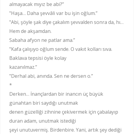
almayacak mıyız be abi?”
"Haşa… Daha şevvâli var bu işin oğlum.”
"Abi, şöyle şak diye çakalım şevvalden sonra da, hı…
Hem de akşamdan.
Sabaha afyon ne patlar ama.”
"Kafa çalışıyo oğlum sende. O vakıt kolları sıva.
Baklava tepsisi öyle kolay
kazanılmaz.”
"Derhal abi, anında. Sen ne dersen o.”
*
Derken… İnançlardan bir inancın üç büyük
günahtan biri saydığı unutmak
denen güzelliği zihnine çekivermek için çabalayıp
duran adam, unutmak istediği
şeyi unutuvermiş. Birdenbire. Yani, artık şey dediği