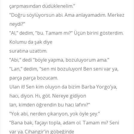
çarpmasından düdüklenelim.”
"Doğru söylüyorsun abi. Ama anlayamadım. Merkez
neydi?”
"Al,” dedim, "bu. Tamam mı?” Üçün birini gösterdim.
Kolumu da şak diye
suratına uzattım.
"Abi,” dedi "böyle yapma, bozuluyorum ama.”
"Lan,” dedim, "sen mi bozuluyon! Ben seni var ya,
parça parça bozucam.
Ulan it! Sen kim oluyon da bizim Barba Yorgo’ya,
hacı, diyon. Hı, göt. Nereye gidiyon
lan, kimden öğrendin bu hacı lafını?”
"Yok abi, nerden çıkarıyon, yok öyle şey.”
"Bana bak, façayı topla, adam ol. Tamam mı? Seni
var ya. Cihangir’in göbeğinde