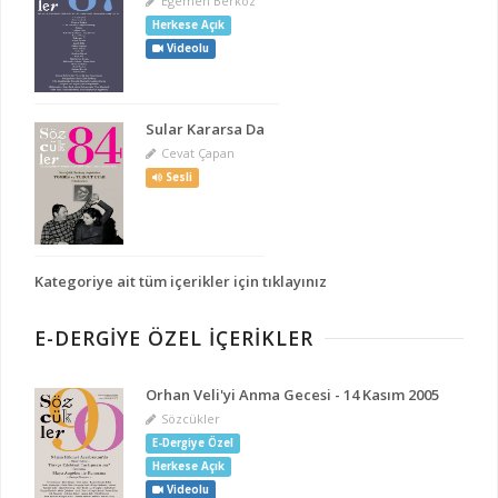
Egemen Berköz
Herkese Açık
Videolu
Sular Kararsa Da
Cevat Çapan
Sesli
Kategoriye ait tüm içerikler için tıklayınız
E-DERGİYE ÖZEL İÇERİKLER
Orhan Veli'yi Anma Gecesi - 14 Kasım 2005
Sözcükler
E-Dergiye Özel
Herkese Açık
Videolu