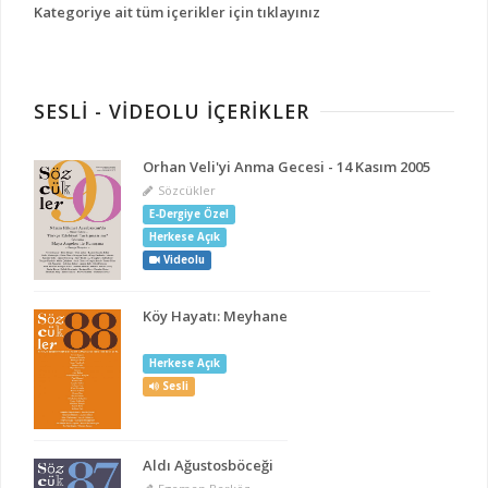
Kategoriye ait tüm içerikler için tıklayınız
SESLİ - VİDEOLU İÇERİKLER
Orhan Veli'yi Anma Gecesi - 14 Kasım 2005
Sözcükler
E-Dergiye Özel
Herkese Açık
Videolu
Köy Hayatı: Meyhane
Herkese Açık
Sesli
Aldı Ağustosböceği