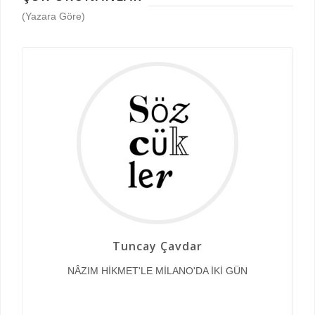
(Yazara Göre)
Tuncay Çavdar
NÂZIM HİKMET'LE MİLANO'DA İKİ GÜN