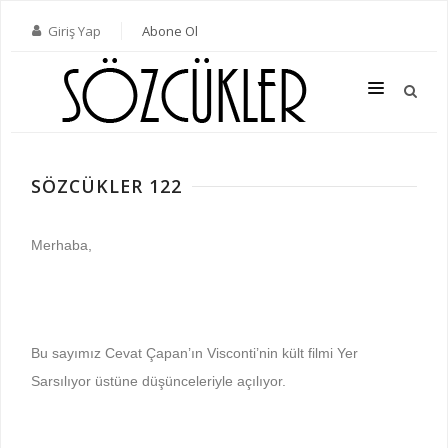
Giriş Yap
Abone Ol
SÖZCÜKLER 122
SON SAYI
TÜM SAYILAR
Merhaba,
KATEGORILER
YAZARLAR
ABONE OL
Bu sayımız Cevat Çapan’ın Visconti’nin kült filmi Yer
Sarsılıyor üstüne düşünceleriyle açılıyor.
KITAPLAR
İLETIŞIM