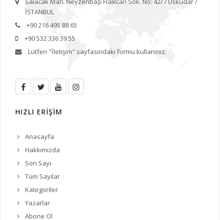
Salacak Mah. Neyzenbaşı Halilcan Sok. No: 42/7 Üsküdar /
İSTANBUL
+90 216 495 88 65
+90 532 336 39 55
Lütfen
"İletişim"
sayfasındaki formu kullanınız.
HIZLI ERİŞİM
Anasayfa
Hakkımızda
Son Sayı
Tüm Sayılar
Kategoriler
Yazarlar
Abone Ol