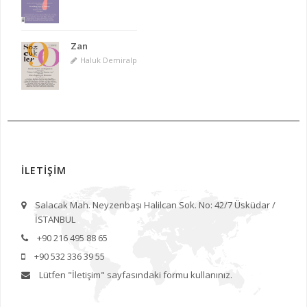
Zan
Haluk Demiralp
İLETİŞİM
Salacak Mah. Neyzenbaşı Halilcan Sok. No: 42/7 Üsküdar /
İSTANBUL
+90 216 495 88 65
+90 532 336 39 55
Lütfen
"İletişim"
sayfasındaki formu kullanınız.