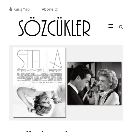
Giriş Yap
Abone Ol
SON SAYI
TÜM SAYILAR
KATEGORILER
YAZARLAR
ABONE OL
KITAPLAR
İLETIŞIM