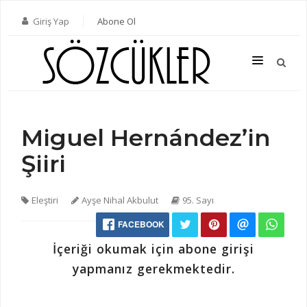
Giriş Yap
Abone Ol
Miguel Hernández’in
SON SAYI
Şiiri
TÜM SAYILAR
KATEGORILER
Eleştiri
Ayşe Nihal Akbulut
95. Sayı
YAZARLAR
FACEBOOK
ABONE OL
İçeriği okumak için abone girişi
KITAPLAR
yapmanız gerekmektedir.
İLETIŞIM