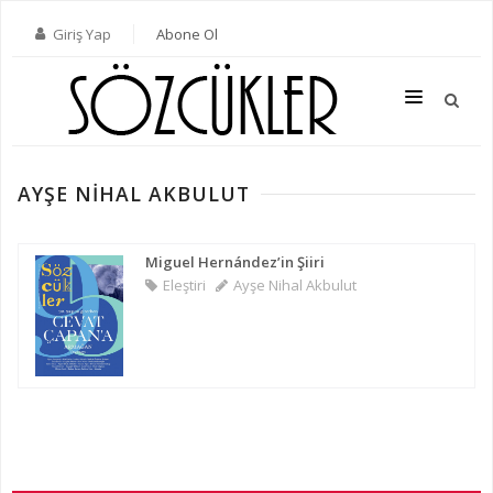
Giriş Yap
Abone Ol
AYŞE NIHAL AKBULUT
SON SAYI
TÜM SAYILAR
Miguel Hernández’in Şiiri
Eleştiri
Ayşe Nihal Akbulut
KATEGORILER
YAZARLAR
ABONE OL
KITAPLAR
İLETIŞIM