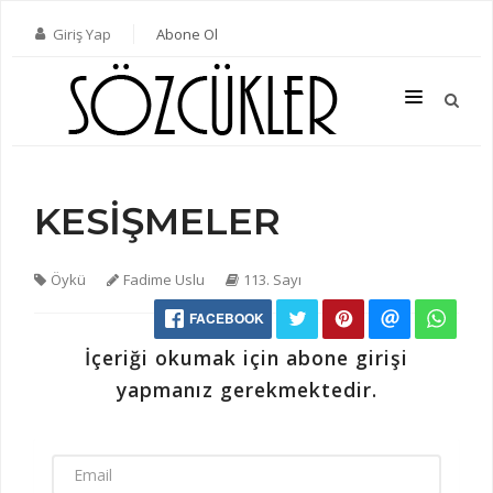
Giriş Yap
Abone Ol
KESİŞMELER
SON SAYI
TÜM SAYILAR
Öykü
Fadime Uslu
113. Sayı
KATEGORILER
FACEBOOK
YAZARLAR
İçeriği okumak için abone girişi
ABONE OL
yapmanız gerekmektedir.
KITAPLAR
İLETIŞIM
EMAIL