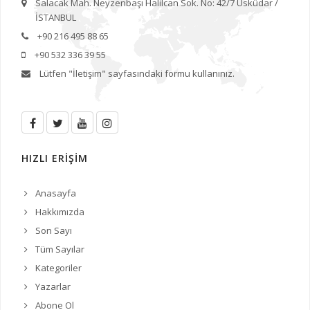
Salacak Mah. Neyzenbaşı Halilcan Sok. No: 42/7 Üsküdar /
İSTANBUL
+90 216 495 88 65
+90 532 336 39 55
Lütfen
"İletişim"
sayfasındaki formu kullanınız.
HIZLI ERİŞİM
Anasayfa
Hakkımızda
Son Sayı
Tüm Sayılar
Kategoriler
Yazarlar
Abone Ol