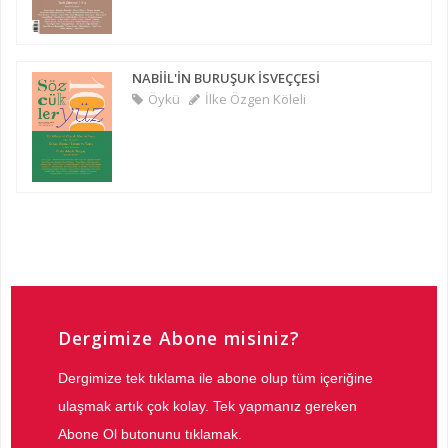
NABİİL'İN BURUŞUK İSVEÇÇESİ
Öykü
İlke Özgen Köleli
Dergimize Abone misiniz?
Dergimize tek tıklama ile abone olup tüm içeriğine
ulaşmak artık çok kolay. Tek yapmanız gereken
Abone Ol butonunu tıklamak.