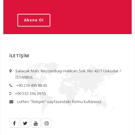
Abone Ol
İLETİŞİM
Salacak Mah. Neyzenbaşı Halilcan Sok. No: 42/7 Üsküdar /
İSTANBUL
+90 216 495 88 65
+90 532 336 39 55
Lütfen
"İletişim"
sayfasındaki formu kullanınız.