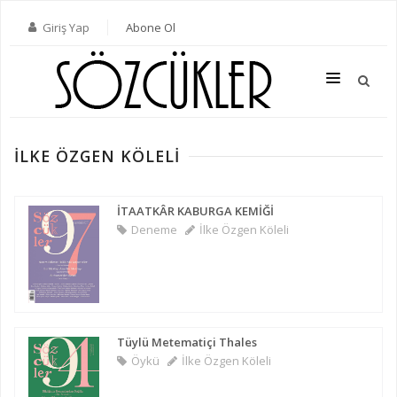
Giriş Yap
Abone Ol
İLKE ÖZGEN KÖLELI
SON SAYI
TÜM SAYILAR
İTAATKÂR KABURGA KEMİĞİ
Deneme
İlke Özgen Köleli
KATEGORILER
YAZARLAR
ABONE OL
Tüylü Metematiçi Thales
KITAPLAR
Öykü
İlke Özgen Köleli
İLETIŞIM