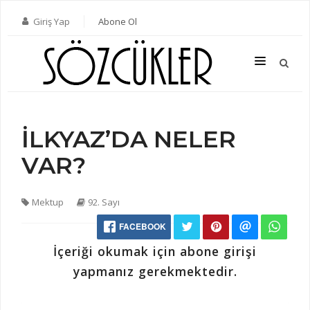
Giriş Yap
Abone Ol
İLKYAZ’DA NELER
SON SAYI
VAR?
TÜM SAYILAR
KATEGORILER
Mektup
92. Sayı
YAZARLAR
FACEBOOK
ABONE OL
İçeriği okumak için abone girişi
KITAPLAR
yapmanız gerekmektedir.
İLETIŞIM