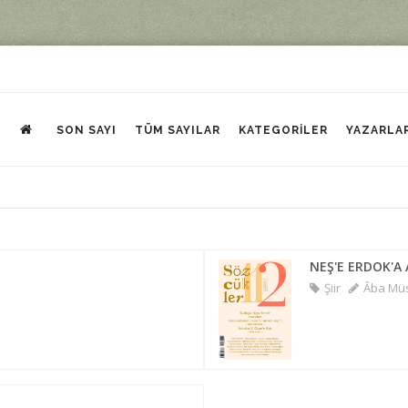
SON SAYI
TÜM SAYILAR
KATEGORILER
YAZARLA
NEŞ'E ERDOK'
Şiir
Âba Müs