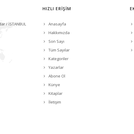
HIZLI ERİŞİM
E
dar / İSTANBUL
Anasayfa
Hakkımızda
Son Sayı
Tüm Sayılar
Kategoriler
Yazarlar
Abone Ol
Künye
Kitaplar
İletişim