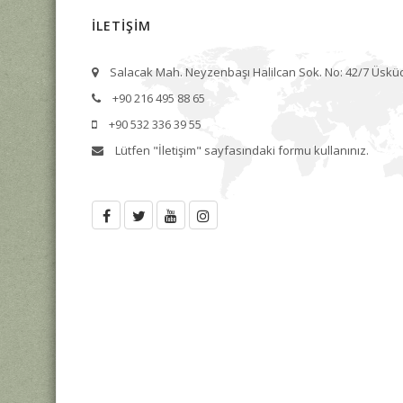
İLETİŞİM
Salacak Mah. Neyzenbaşı Halilcan Sok. No: 42/7 Üskü
+90 216 495 88 65
+90 532 336 39 55
Lütfen
"İletişim"
sayfasındaki formu kullanınız.