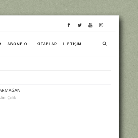
R
ABONE OL
KITAPLAR
İLETIŞIM
A ARMAĞAN
lim Çelik