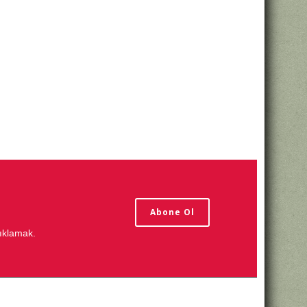
Abone Ol
tıklamak.