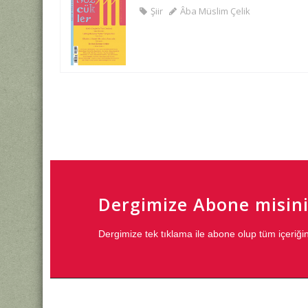
Şiir
Âba Müslim Çelik
Dergimize Abone misini
Dergimize tek tıklama ile abone olup tüm içeri