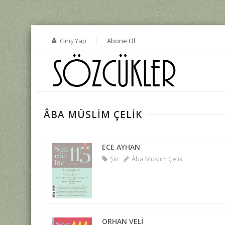
Giriş Yap
Abone Ol
ÂBA MÜSLIM ÇELIK
ECE AYHAN
Şiir
Âba Müslim Çelik
ORHAN VELİ