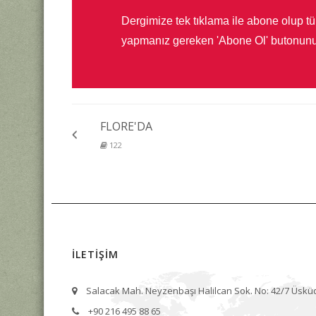
Dergimize tek tıklama ile abone olup tü
yapmanız gereken 'Abone Ol' butonunu
FLORE'DA
122
İLETİŞİM
Salacak Mah. Neyzenbaşı Halilcan Sok. No: 42/7 Üskü
+90 216 495 88 65