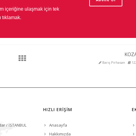
m içeriğine ulaşmak için tek
 tıklamak.
KOZ
Barış Pirhasan
12
HIZLI ERİŞİM
E
dar / İSTANBUL
Anasayfa
Hakkımızda