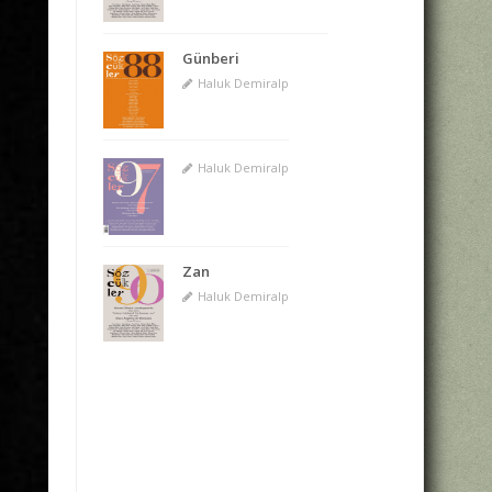
Günberi
Haluk Demiralp
Haluk Demiralp
Zan
Haluk Demiralp