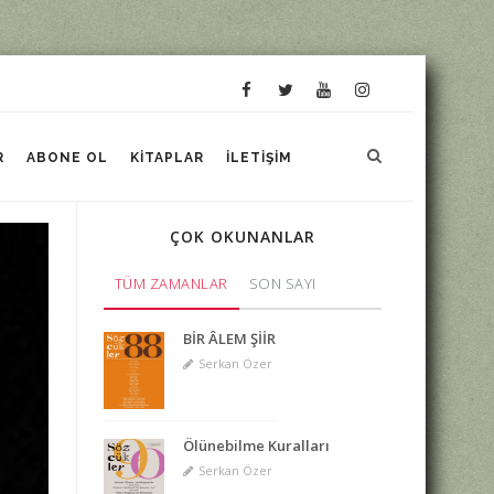
R
ABONE OL
KITAPLAR
İLETIŞIM
ÇOK OKUNANLAR
TÜM ZAMANLAR
SON SAYI
BİR ÂLEM ŞİİR
Serkan Özer
Ölünebilme Kuralları
Serkan Özer