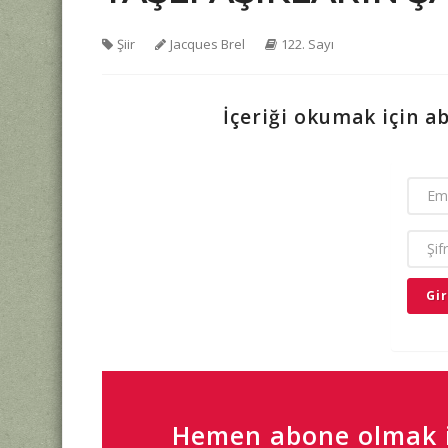
Şiir
Jacques Brel
122. Sayı
İçeriği okumak için a
EMAIL
ŞIFRE
Hemen abone olmak i