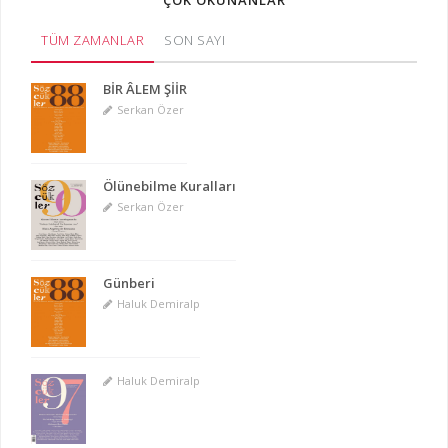
ÇOK OKUNANLAR
TÜM ZAMANLAR
SON SAYI
BİR ÂLEM ŞİİR
Serkan Özer
Ölünebilme Kuralları
Serkan Özer
Günberi
Haluk Demiralp
Haluk Demiralp