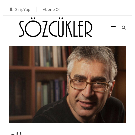
Giriş Yap
Abone Ol
SON SAYI
TÜM SAYILAR
KATEGORILER
YAZARLAR
ABONE OL
KITAPLAR
İLETIŞIM