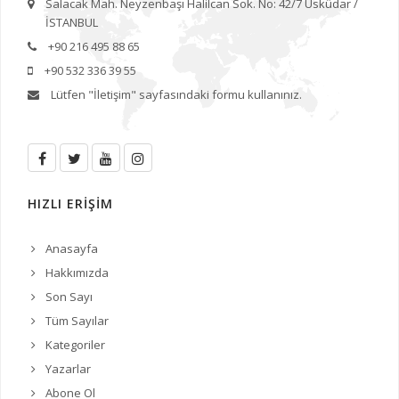
Salacak Mah. Neyzenbaşı Halilcan Sok. No: 42/7 Üsküdar /
İSTANBUL
+90 216 495 88 65
+90 532 336 39 55
Lütfen
"İletişim"
sayfasındaki formu kullanınız.
HIZLI ERİŞİM
Anasayfa
Hakkımızda
Son Sayı
Tüm Sayılar
Kategoriler
Yazarlar
Abone Ol