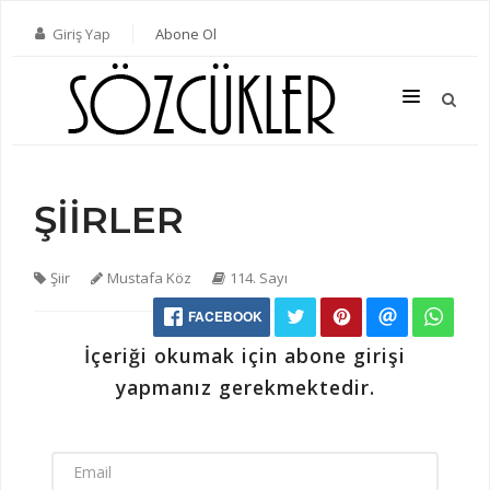
Giriş Yap
Abone Ol
ŞİİRLER
SON SAYI
TÜM SAYILAR
Şiir
Mustafa Köz
114. Sayı
KATEGORILER
FACEBOOK
YAZARLAR
İçeriği okumak için abone girişi
ABONE OL
yapmanız gerekmektedir.
KITAPLAR
İLETIŞIM
EMAIL