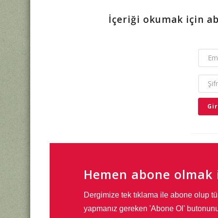
İçeriği okumak için a
EMAIL
ŞIFRE
Hemen abone olmak i
Dergimize tek tıklama ile abone olup tü
yapmanız gereken 'Abone Ol' butonunu