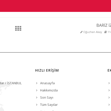
BARİZ İ
Oğuzhan Akay
11
HIZLI ERİŞİM
E
dar / İSTANBUL
Anasayfa
Hakkımızda
Son Sayı
Tüm Sayılar