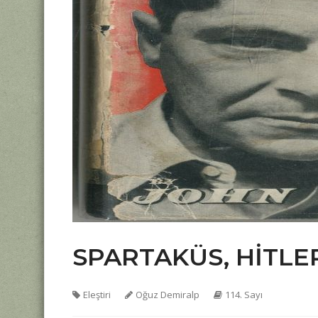
SPARTAKÜS, HİTLER 
Eleştiri
Oğuz Demiralp
114. Sayı