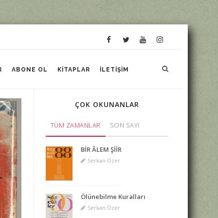
R
ABONE OL
KITAPLAR
İLETIŞIM
ÇOK OKUNANLAR
TÜM ZAMANLAR
SON SAYI
BİR ÂLEM ŞİİR
Serkan Özer
Ölünebilme Kuralları
Serkan Özer