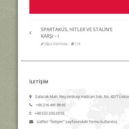
SPARTAKÜS, HİTLER VE STALİN’E
KARŞI - I
Oğuz Demiralp
114
İLETİŞİM
Salacak Mah. Neyzenbaşı Halilcan Sok. No: 42/7 Üskü
+90 216 495 88 65
+90 532 336 39 55
Lütfen
"İletişim"
sayfasındaki formu kullanınız.