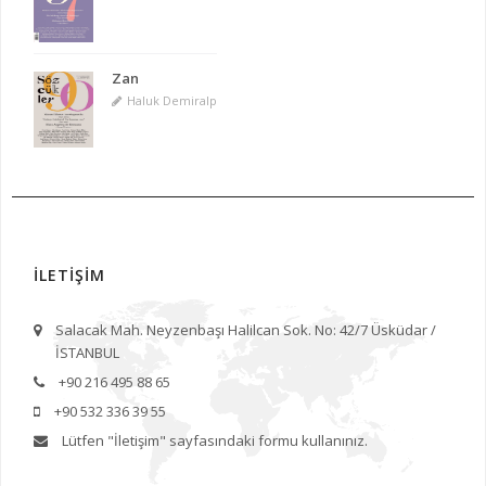
Zan
Haluk Demiralp
İLETİŞİM
Salacak Mah. Neyzenbaşı Halilcan Sok. No: 42/7 Üsküdar /
İSTANBUL
+90 216 495 88 65
+90 532 336 39 55
Lütfen
"İletişim"
sayfasındaki formu kullanınız.