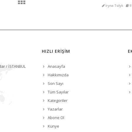
İryna Tsilyk
9
HIZLI ERİŞİM
E
dar / İSTANBUL
Anasayfa
Hakkımızda
Son Sayı
Tüm Sayılar
Kategoriler
Yazarlar
Abone Ol
Künye