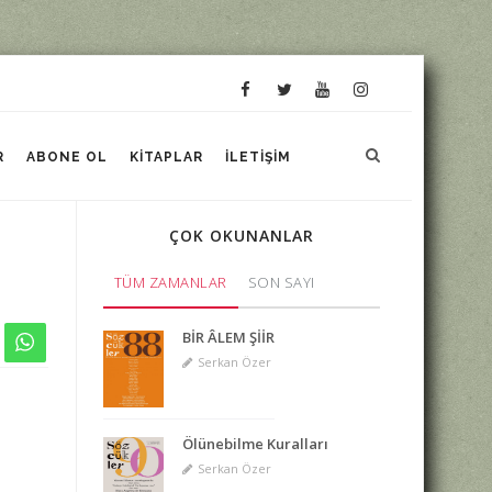
R
ABONE OL
KITAPLAR
İLETIŞIM
ÇOK OKUNANLAR
TÜM ZAMANLAR
SON SAYI
BİR ÂLEM ŞİİR
Serkan Özer
Ölünebilme Kuralları
Serkan Özer