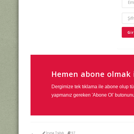
EMAIL
ŞIFRE
Hemen abone olmak i
Dergimize tek tıklama ile abone olup tü
yapmanız gereken 'Abone Ol' butonunu
İryna Tsilyk
97