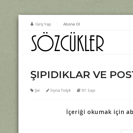
Giriş Yap
Abone Ol
ŞIPIDIKLAR VE PO
Şiir
İryna Tsilyk
97. Sayı
İçeriği okumak için a