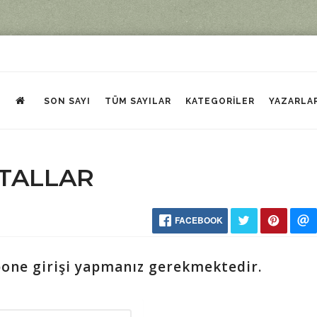
SON SAYI
TÜM SAYILAR
KATEGORILER
YAZARLA
STALLAR
FACEBOOK
bone girişi yapmanız gerekmektedir.