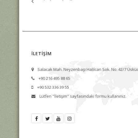
İLETİŞİM
Salacak Mah. Neyzenbaşı Halilcan Sok. No: 42/7 Üskü
+90 216 495 88 65
+90 532 336 39 55
Lütfen
"İletişim"
sayfasındaki formu kullanınız.