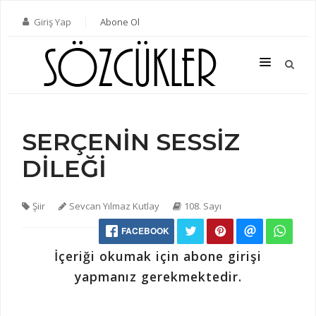
Giriş Yap
Abone Ol
SERÇENİN SESSİZ
SON SAYI
DİLEĞİ
TÜM SAYILAR
KATEGORILER
Şiir
Sevcan Yılmaz Kutlay
108. Sayı
YAZARLAR
FACEBOOK
ABONE OL
İçeriği okumak için abone girişi
KITAPLAR
yapmanız gerekmektedir.
İLETIŞIM