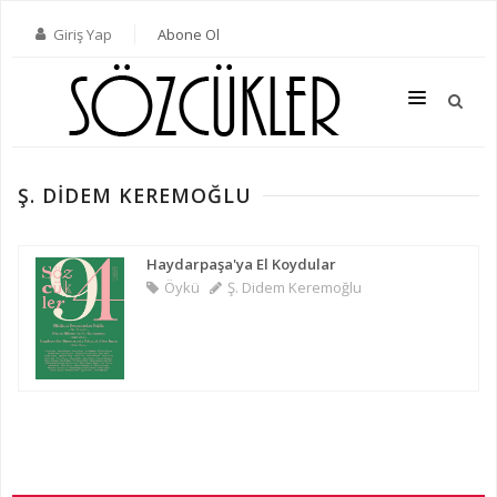
Giriş Yap
Abone Ol
Ş. DIDEM KEREMOĞLU
SON SAYI
TÜM SAYILAR
Haydarpaşa'ya El Koydular
Öykü
Ş. Didem Keremoğlu
KATEGORILER
YAZARLAR
ABONE OL
KITAPLAR
İLETIŞIM