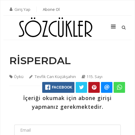
Giriş Yap
Abone Ol
RİSPERDAL
SON SAYI
TÜM SAYILAR
Öykü
Tevfik Can Küçükşahin
115. Sayı
KATEGORILER
FACEBOOK
YAZARLAR
İçeriği okumak için abone girişi
ABONE OL
yapmanız gerekmektedir.
KITAPLAR
İLETIŞIM
EMAIL