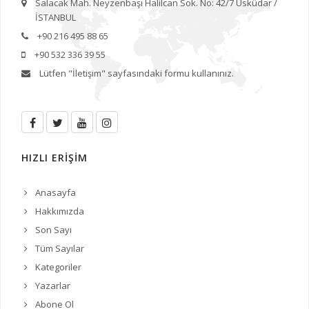
Salacak Mah. Neyzenbaşı Halilcan Sok. No: 42/7 Üsküdar /
İSTANBUL
+90 216 495 88 65
+90 532 336 39 55
Lütfen
"İletişim"
sayfasındaki formu kullanınız.
HIZLI ERİŞİM
Anasayfa
Hakkımızda
Son Sayı
Tüm Sayılar
Kategoriler
Yazarlar
Abone Ol