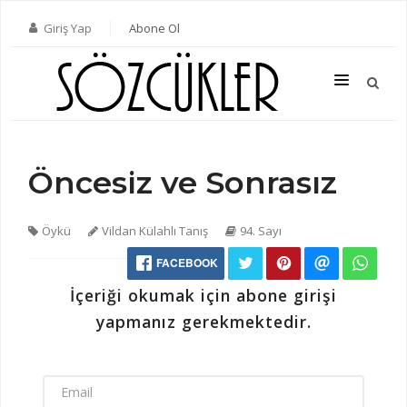
Giriş Yap
Abone Ol
Öncesiz ve Sonrasız
SON SAYI
TÜM SAYILAR
Öykü
Vildan Külahlı Tanış
94. Sayı
KATEGORILER
FACEBOOK
YAZARLAR
İçeriği okumak için abone girişi
ABONE OL
yapmanız gerekmektedir.
KITAPLAR
İLETIŞIM
EMAIL