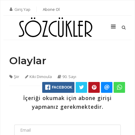
Giriş Yap
Abone Ol
Olaylar
SON SAYI
TÜM SAYILAR
Şiir
Kiki Dimoula
90. Sayı
KATEGORILER
FACEBOOK
YAZARLAR
İçeriği okumak için abone girişi
ABONE OL
yapmanız gerekmektedir.
KITAPLAR
İLETIŞIM
EMAIL