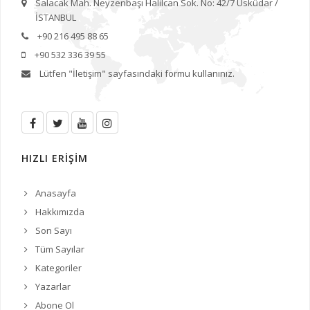
Salacak Mah. Neyzenbaşı Halilcan Sok. No: 42/7 Üsküdar /
İSTANBUL
+90 216 495 88 65
+90 532 336 39 55
Lütfen
"İletişim"
sayfasındaki formu kullanınız.
HIZLI ERİŞİM
Anasayfa
Hakkımızda
Son Sayı
Tüm Sayılar
Kategoriler
Yazarlar
Abone Ol