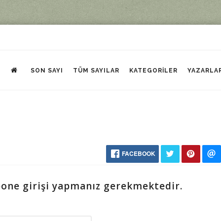
SON SAYI
TÜM SAYILAR
KATEGORILER
YAZARLA
FACEBOOK
bone girişi yapmanız gerekmektedir.