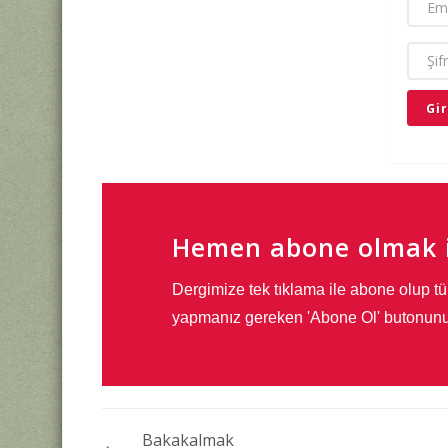
EMAIL
ŞIFRE
Hemen abone olmak i
Dergimize tek tıklama ile abone olup tü
yapmanız gereken 'Abone Ol' butonunu
Bakakalmak