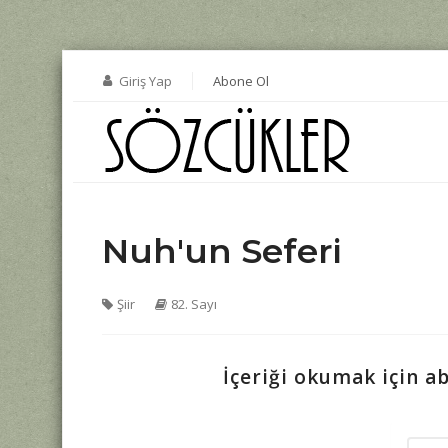
Giriş Yap
Abone Ol
Nuh'un Seferi
Şiir
82. Sayı
İçeriği okumak için a