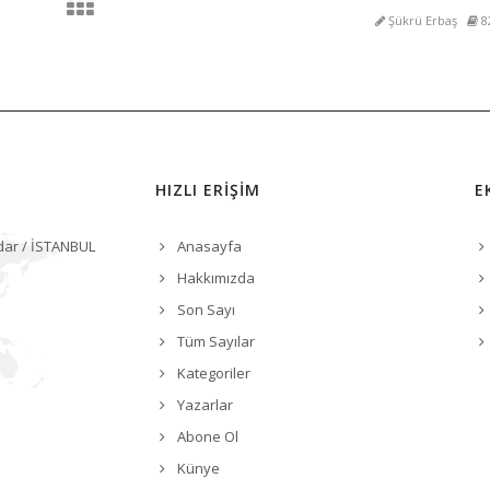
Şükrü Erbaş
8
HIZLI ERİŞİM
E
dar / İSTANBUL
Anasayfa
Hakkımızda
Son Sayı
Tüm Sayılar
Kategoriler
Yazarlar
Abone Ol
Künye