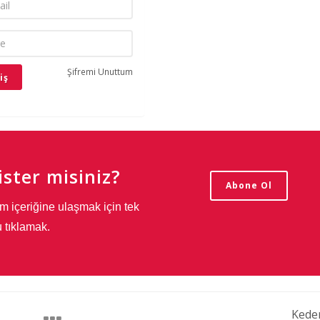
Şifremi Unuttum
ster misiniz?
Abone Ol
m içeriğine ulaşmak için tek
 tıklamak.
Kede