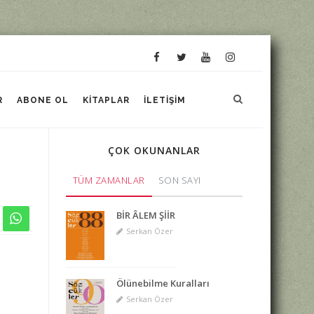
R
ABONE OL
KITAPLAR
İLETIŞIM
ÇOK OKUNANLAR
TÜM ZAMANLAR
SON SAYI
BİR ÂLEM ŞİİR
Serkan Özer
Ölünebilme Kuralları
Serkan Özer