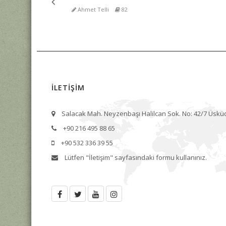
Ahmet Telli
82
İLETİŞİM
Salacak Mah. Neyzenbaşı Halilcan Sok. No: 42/7 Üskü
+90 216 495 88 65
+90 532 336 39 55
Lütfen
"İletişim"
sayfasındaki formu kullanınız.