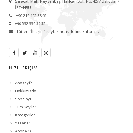
Salacak Mah. Neyzenbaşı Halilcan Sok. No: 42/7 Üsküdar /
İSTANBUL
+90 216 495 88 65
+90 532 336 39 55
Lütfen
"İletişim"
sayfasındaki formu kullanınız.
HIZLI ERİŞİM
Anasayfa
Hakkımızda
Son Sayı
Tüm Sayılar
Kategoriler
Yazarlar
Abone Ol