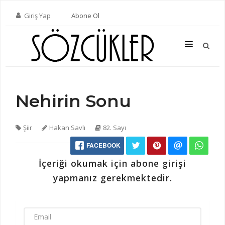
Giriş Yap
Abone Ol
Nehirin Sonu
SON SAYI
TÜM SAYILAR
Şiir
Hakan Savlı
82. Sayı
KATEGORILER
FACEBOOK
YAZARLAR
İçeriği okumak için abone girişi
ABONE OL
yapmanız gerekmektedir.
KITAPLAR
İLETIŞIM
EMAIL