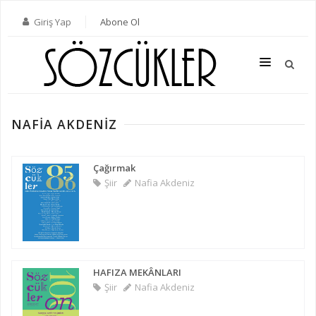
Giriş Yap
Abone Ol
NAFIA AKDENIZ
SON SAYI
TÜM SAYILAR
Çağırmak
Şiir
Nafia Akdeniz
KATEGORILER
YAZARLAR
ABONE OL
HAFIZA MEKÂNLARI
KITAPLAR
Şiir
Nafia Akdeniz
İLETIŞIM