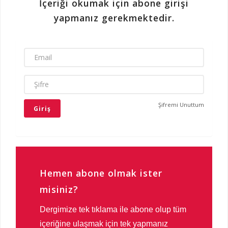
İçeriği okumak için abone girişi
yapmanız gerekmektedir.
EMAIL
ŞIFRE
Şifremi Unuttum
Hemen abone olmak ister
misiniz?
Dergimize tek tıklama ile abone olup tüm
içeriğine ulaşmak için tek yapmanız