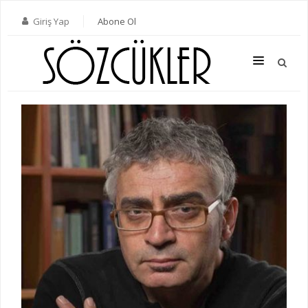
Giriş Yap
Abone Ol
SON SAYI
TÜM SAYILAR
KATEGORILER
YAZARLAR
ABONE OL
KITAPLAR
İLETIŞIM