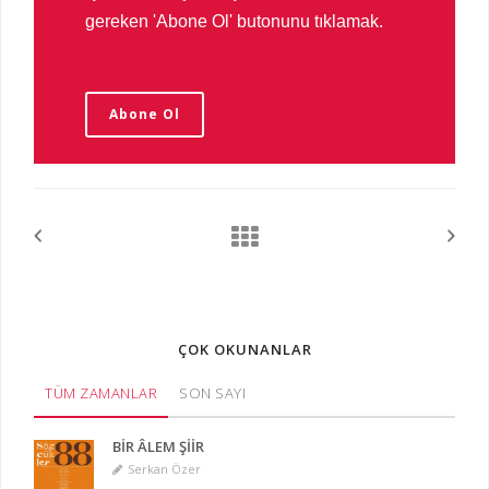
gereken 'Abone Ol' butonunu tıklamak.
Abone Ol
ÇOK OKUNANLAR
TÜM ZAMANLAR
SON SAYI
BİR ÂLEM ŞİİR
Serkan Özer