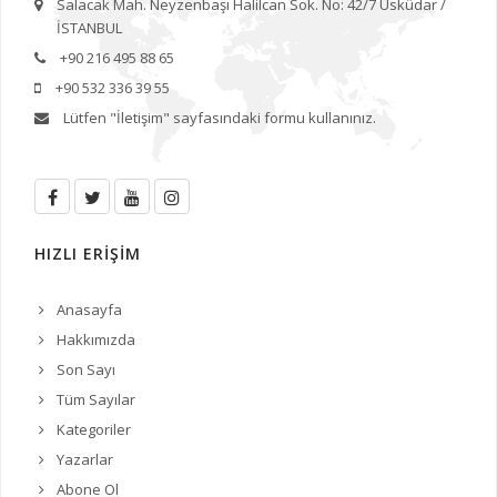
Salacak Mah. Neyzenbaşı Halilcan Sok. No: 42/7 Üsküdar /
İSTANBUL
+90 216 495 88 65
+90 532 336 39 55
Lütfen
"İletişim"
sayfasındaki formu kullanınız.
HIZLI ERİŞİM
Anasayfa
Hakkımızda
Son Sayı
Tüm Sayılar
Kategoriler
Yazarlar
Abone Ol