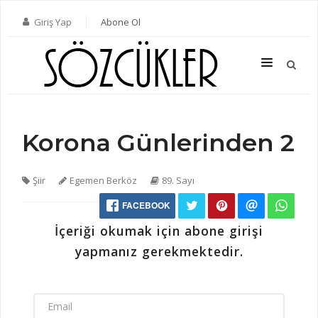
Giriş Yap
Abone Ol
Korona Günlerinden 2
SON SAYI
TÜM SAYILAR
Şiir
Egemen Berköz
89. Sayı
KATEGORILER
FACEBOOK
YAZARLAR
İçeriği okumak için abone girişi
ABONE OL
yapmanız gerekmektedir.
KITAPLAR
İLETIŞIM
EMAIL