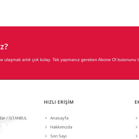
z?
ğine ulaşmak artık çok kolay. Tek yapmanız gereken Abone Ol butonunu 
HIZLI ERİŞİM
E
dar / İSTANBUL
Anasayfa
Hakkımızda
Son Sayı