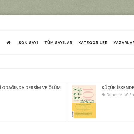
SON SAYI
TÜM SAYILAR
KATEGORILER
YAZARLA
İRİ ODAĞINDA DERSİM VE ÖLÜM
KÜÇÜK İSKENDER
Deneme
Eng