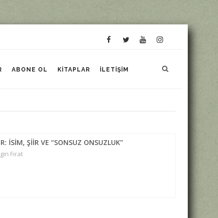
R
ABONE OL
KITAPLAR
İLETIŞIM
: İSİM, ŞİİR VE “SONSUZ ONSUZLUK”
in Fırat