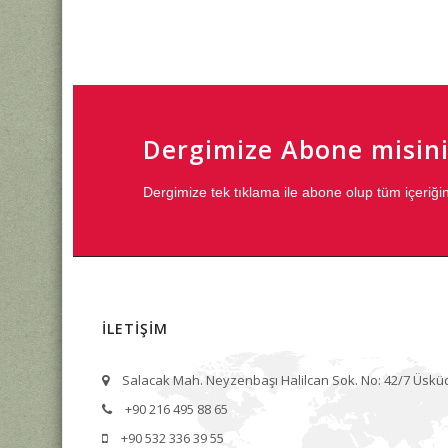
Dergimize Abone misini
Dergimize tek tıklama ile abone olup tüm içeri
İLETİŞİM
Salacak Mah. Neyzenbaşı Halilcan Sok. No: 42/7 Üskü
+90 216 495 88 65
+90 532 336 39 55