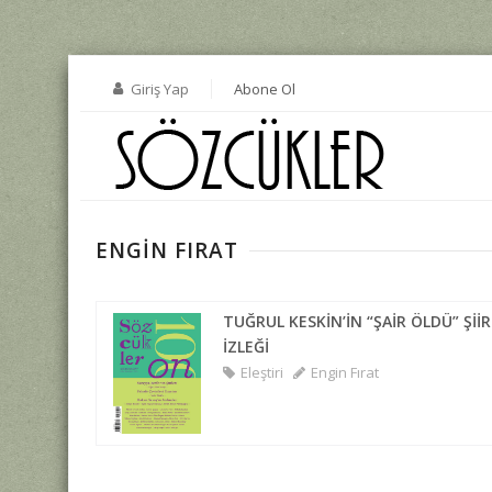
Giriş Yap
Abone Ol
ENGIN FIRAT
TUĞRUL KESKİN’İN “ŞAİR ÖLDÜ” Şİ
İZLEĞİ
Eleştiri
Engin Fırat