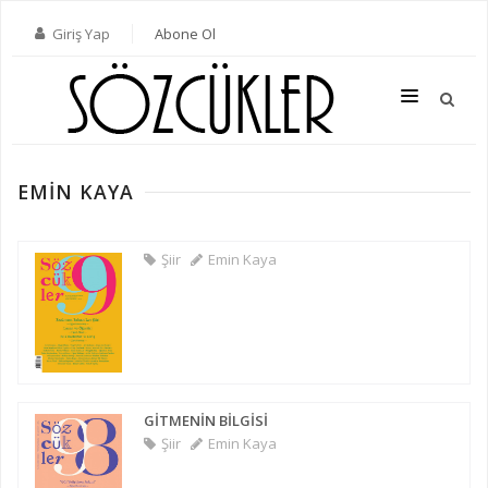
Giriş Yap
Abone Ol
EMIN KAYA
SON SAYI
TÜM SAYILAR
Şiir
Emin Kaya
KATEGORILER
YAZARLAR
ABONE OL
GİTMENİN BİLGİSİ
KITAPLAR
Şiir
Emin Kaya
İLETIŞIM