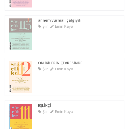
annem vurmalı çalgıydı
Şiir
Emin Kaya
ON İKİLERİN ÇEVRESİNDE
Şiir
Emin Kaya
EŞLİKÇİ
Şiir
Emin Kaya