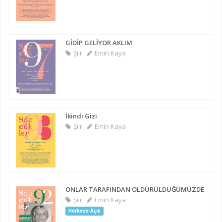
GİDİP GELİYOR AKLIM
Şiir
Emin Kaya
İkindi Gizi
Şiir
Emin Kaya
ONLAR TARAFINDAN ÖLDÜRÜLDÜĞÜMÜZDE
Şiir
Emin Kaya
Herkese Açık