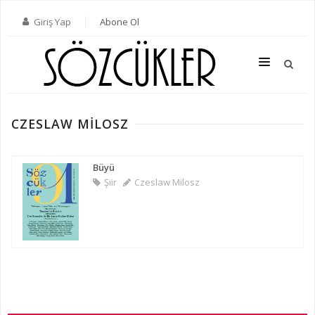
Giriş Yap
Abone Ol
CZESLAW MILOSZ
SON SAYI
TÜM SAYILAR
Büyü
Şiir
Czeslaw Milosz
KATEGORILER
YAZARLAR
ABONE OL
KITAPLAR
İLETIŞIM