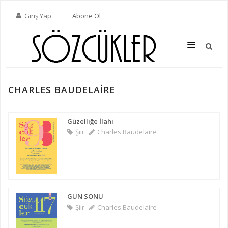
Giriş Yap
Abone Ol
CHARLES BAUDELAIRE
SON SAYI
TÜM SAYILAR
Güzelliğe İlahi
Şiir
Charles Baudelaire
KATEGORILER
YAZARLAR
ABONE OL
GÜN SONU
KITAPLAR
Şiir
Charles Baudelaire
İLETIŞIM