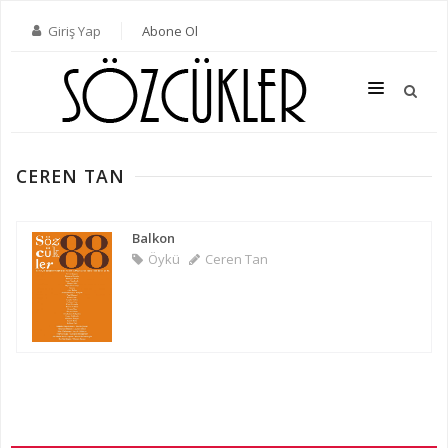
Giriş Yap
Abone Ol
CEREN TAN
SON SAYI
TÜM SAYILAR
Balkon
Öykü
Ceren Tan
KATEGORILER
YAZARLAR
ABONE OL
KITAPLAR
İLETIŞIM