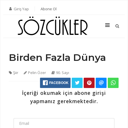
Giriş Yap
Abone Ol
Birden Fazla Dünya
SON SAYI
TÜM SAYILAR
Şiir
Pelin Özer
90. Sayı
KATEGORILER
FACEBOOK
YAZARLAR
İçeriği okumak için abone girişi
ABONE OL
yapmanız gerekmektedir.
KITAPLAR
İLETIŞIM
EMAIL