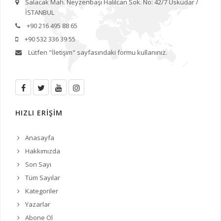
Salacak Mah. Neyzenbaşı Halilcan Sok. No: 42/7 Üsküdar /
İSTANBUL
+90 216 495 88 65
+90 532 336 39 55
Lütfen
"İletişim"
sayfasındaki formu kullanınız.
HIZLI ERİŞİM
Anasayfa
Hakkımızda
Son Sayı
Tüm Sayılar
Kategoriler
Yazarlar
Abone Ol