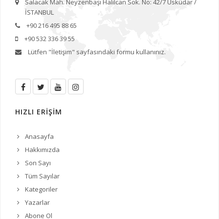
Salacak Mah. Neyzenbaşı Halilcan Sok. No: 42/7 Üsküdar /
İSTANBUL
+90 216 495 88 65
+90 532 336 39 55
Lütfen
"İletişim"
sayfasındaki formu kullanınız.
HIZLI ERİŞİM
Anasayfa
Hakkımızda
Son Sayı
Tüm Sayılar
Kategoriler
Yazarlar
Abone Ol