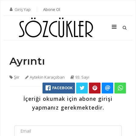
Giriş Yap
Abone Ol
Ayrıntı
SON SAYI
TÜM SAYILAR
Şiir
Aytekin Karaçoban
93. Sayı
KATEGORILER
FACEBOOK
YAZARLAR
İçeriği okumak için abone girişi
ABONE OL
yapmanız gerekmektedir.
KITAPLAR
İLETIŞIM
EMAIL