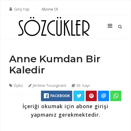
Giriş Yap
Abone Ol
Anne Kumdan Bir
SON SAYI
Kaledir
TÜM SAYILAR
KATEGORILER
Öykü
Jérôme Tousignant
93. Sayı
YAZARLAR
FACEBOOK
ABONE OL
İçeriği okumak için abone girişi
KITAPLAR
yapmanız gerekmektedir.
İLETIŞIM