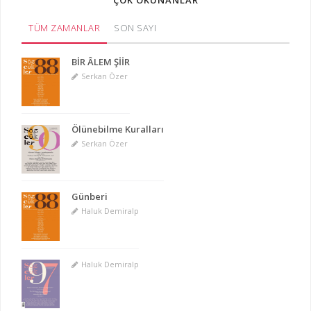
ÇOK OKUNANLAR
TÜM ZAMANLAR
SON SAYI
BİR ÂLEM ŞİİR
Serkan Özer
Ölünebilme Kuralları
Serkan Özer
Günberi
Haluk Demiralp
Haluk Demiralp