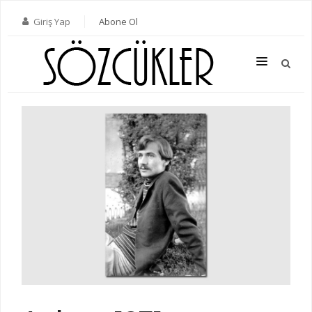
Giriş Yap
Abone Ol
SON SAYI
TÜM SAYILAR
KATEGORILER
YAZARLAR
ABONE OL
KITAPLAR
İLETIŞIM